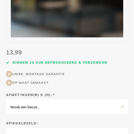
Wasruimte muurstickers
Raamfolie bloemen
Welkom thuis
Trapstickers
Voert
Ruimt
Badkamer
Badkamer folie
Pensioen
Verjaardag
Sport
Toilet
Glas in lood
Thema
Plakspullen
Game 
Religie
Spiegelfolie
Babyshower
Social media stickers
Muurs
13,99
Steden
Auto raamfolie
Bedrijven
Tuinposter
Bloe
BINNEN 24 UUR GEPRODUCEERD & VERZONDEN
UNIEK: MONTAGE GARANTIE
Tuin
Zonwerende folie
Vorm
OP MAAT GEMAAKT
Sport
Raamfolie dieren
AFMETINGEN(B) X (H): *
Origami
Design
Maak een keuze...
SPIEGELBEELD: