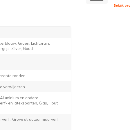
Bekijk pr
erblauw, Groen, Lichtbruin,
grijs, Zilver, Goud
arante randen.
e verwijderen
, Aluminium en andere
f- en latexsoorten, Glas, Hout,
verf , Grove structuur muurverf,