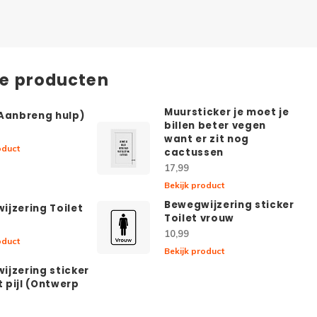
de producten
Muursticker je moet je
(Aanbreng hulp)
billen beter vegen
want er zit nog
oduct
cactussen
17,99
Bekijk product
Bewegwijzering sticker
ijzering Toilet
Toilet vrouw
10,99
oduct
Bekijk product
ijzering sticker
 pijl (Ontwerp