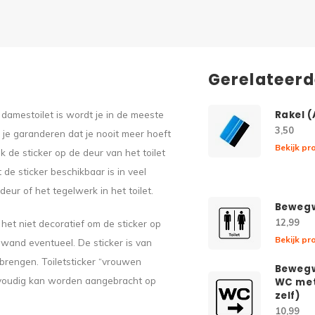
Gerelateer
damestoilet is wordt je in de meeste
Rakel 
3,50
e je garanderen dat je nooit meer hoeft
Bekijk pr
k de sticker op de deur van het toilet
de sticker beschikbaar is in veel
eur of het tegelwerk in het toilet.
Bewegw
12,99
e het niet decoratief om de sticker op
Bekijk pr
 wand eventueel. De sticker is van
brengen. Toiletsticker “vrouwen
Bewegw
nvoudig kan worden aangebracht op
WC met
zelf)
10,99