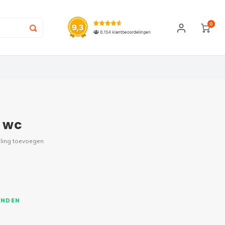
0
n wc
ling toevoegen
ONDEN