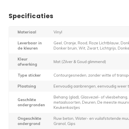
Specificaties
Materiaal
Vinyl
Leverbaar in
Geel, Oranje, Rood, Roze Lichtblauw, Donk
de kleuren
Donker bruin, Wit, Zwart, Lichtgrijs, Donker
Kleur
Mat (Zilver & Goud glimmend)
afwerking
Type sticker
Contourgesneden, zonder witte of transp
Plaatsing
Eenvoudig aanbrengen, eenvoudig weer t
Behang (glad), Glasvezel- of vliesbehang
Geschikte
metaalsoorten, Deuren, De meeste muurver
ondergronden
Keukenkastjes
Ongeschikte
Ruw beton, Water- en vuilafstotende muur
ondergrond
Granol, Gips