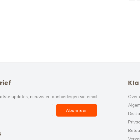
rief
Kla
atste updates, nieuws en aanbiedingen via email
Over 
Algem
Abonneer
Discl
Privac
Betaa
s
Verze