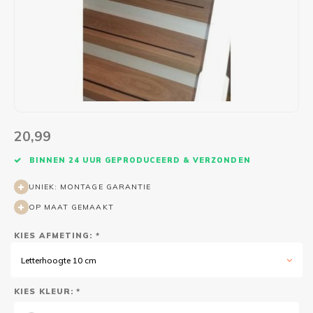
Wasruimte muurstickers
Raamfolie bloemen
Welkom thuis
Trapstickers
Voert
Ruimt
Badkamer
Badkamer folie
Pensioen
Verjaardag
Sport
Toilet
Glas in lood
Thema
Plakspullen
Game 
Religie
Spiegelfolie
Babyshower
Social media stickers
Muurs
20,99
Steden
Auto raamfolie
Bedrijven
Tuinposter
Bloe
BINNEN 24 UUR GEPRODUCEERD & VERZONDEN
Tuin
Zonwerende folie
Vorm
UNIEK: MONTAGE GARANTIE
OP MAAT GEMAAKT
Sport
Raamfolie dieren
KIES AFMETING: *
Origami
Design
Letterhoogte 10 cm
KIES KLEUR: *