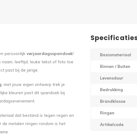
Specificatie
en persoonlijk
verjaardagsspandoek
!
Basismateriaal
naam, leeftijd, leuke tekst of foto toe
Binnen / Buiten
 past bij de jarige.
Levensduur
g
, met jouw eigen ontwerp trek je
Bedrukking
ijke kleuren past dit spandoek bij
jaardagsevenement.
Brandklasse
Ringen
eriaal dat bestand is tegen regen en
oor de metalen ringen rondom is het
Artikelcode
rame.