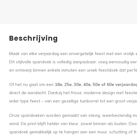
Beschrijving
Maak van elke verjaardag een onvergetelijk feest met een vrolijk 
Dit stijlvolle spandoek is volledig aanpasbaar: voeg eenvoudig een 
en ontwerp binnen enkele minuten een uniek feestdoek dat perfect
Of het nu gaat om een
18e, 25e, 30e, 40e, 50e of 60e verjaarda
direct de aandacht. Dankzij het frisse, moderne design met feestel
ieder type feest – van een gezellige tuinborrel tot een groot ver
Onze spandoeken worden gemaakt van stevig, weerbestendig mat
wind. De print blijft helder van kleur, zowel binnen als buiten. D
spandoek gemakkelijk op te hangen aan een muur, schutting of f