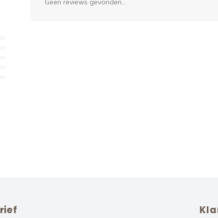
Geen reviews gevonden...
rief
Kla