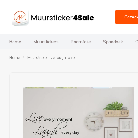
Categ
Home
Muurstickers
Raamfolie
Spandoek
O
Home
Muursticker live laugh love