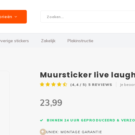
orieën
verige stickers
Zakelijk
Plakinstructie
Muursticker live laugh
(4,4 / 5)
5
REVIEWS
Je beoo
23,99
BINNEN 24 UUR GEPRODUCEERD & VERZ
UNIEK: MONTAGE GARANTIE