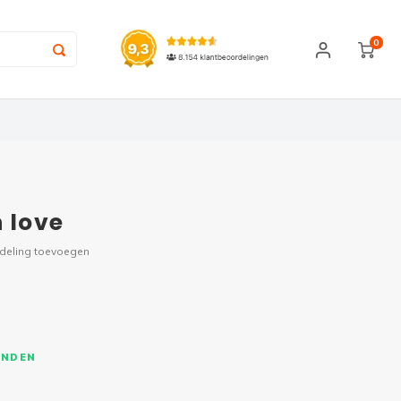
0
 love
rdeling toevoegen
ONDEN