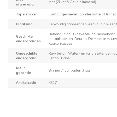
Mat (Zilver & Goud glimmend)
afwerking
Type sticker
Contourgesneden, zonder witte of transp
Plaatsing
Eenvoudig aanbrengen, eenvoudig weer t
Behang (glad), Glasvezel- of vliesbehang
Geschikte
metaalsoorten, Deuren, De meeste muurver
ondergronden
Keukenkastjes
Ongeschikte
Ruw beton, Water- en vuilafstotende muur
ondergrond
Granol, Grips
Kleur
Binnen 7 jaar buiten 3 jaar
garantie
Artikelcode
K517