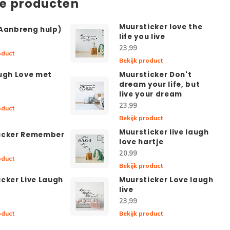
de producten
Muursticker love the
(Aanbreng hulp)
life you live
23,99
oduct
Bekijk product
augh Love met
Muursticker Don't
dream your life, but
live your dream
23,99
oduct
Bekijk product
Muursticker live laugh
icker Remember
love hartje
20,99
oduct
Bekijk product
cker Live Laugh
Muursticker Love laugh
live
23,99
oduct
Bekijk product