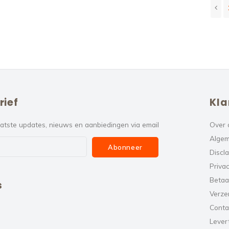
rief
Kla
atste updates, nieuws en aanbiedingen via email
Over 
Algem
Abonneer
Discl
Privac
Betaa
s
Verze
Conta
Levert