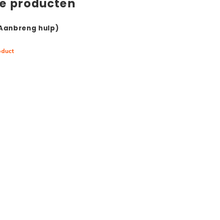
de producten
(Aanbreng hulp)
oduct