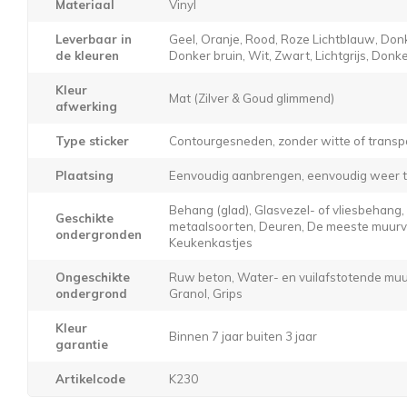
Materiaal
Vinyl
Leverbaar in
Geel, Oranje, Rood, Roze Lichtblauw, Donk
de kleuren
Donker bruin, Wit, Zwart, Lichtgrijs, Donker
Kleur
Mat (Zilver & Goud glimmend)
afwerking
Type sticker
Contourgesneden, zonder witte of transp
Plaatsing
Eenvoudig aanbrengen, eenvoudig weer t
Behang (glad), Glasvezel- of vliesbehang
Geschikte
metaalsoorten, Deuren, De meeste muurver
ondergronden
Keukenkastjes
Ongeschikte
Ruw beton, Water- en vuilafstotende muur
ondergrond
Granol, Grips
Kleur
Binnen 7 jaar buiten 3 jaar
garantie
Artikelcode
K230