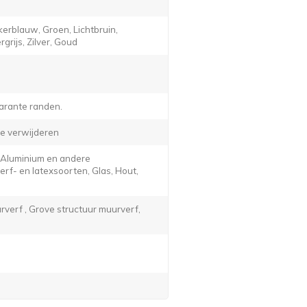
erblauw, Groen, Lichtbruin,
grijs, Zilver, Goud
arante randen.
e verwijderen
, Aluminium en andere
f- en latexsoorten, Glas, Hout,
verf , Grove structuur muurverf,