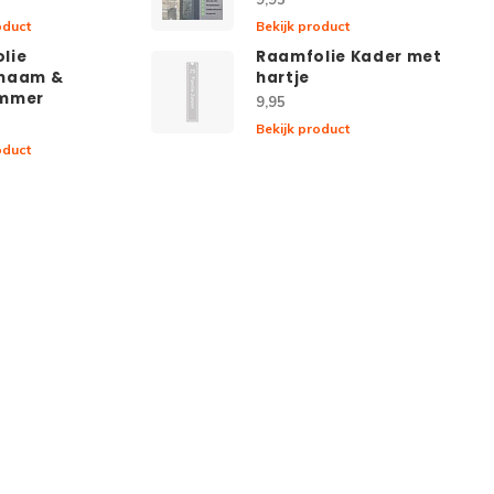
oduct
Bekijk product
lie
Raamfolie Kader met
naam &
hartje
ummer
9,95
Bekijk product
oduct