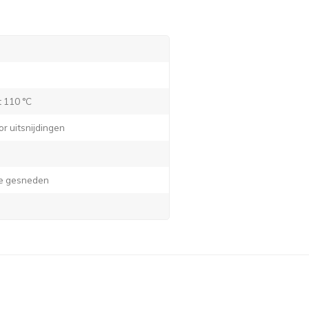
t 110 °C
or uitsnijdingen
lie gesneden