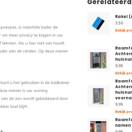
Gerelateer
Rakel 
3,50
poespas, is raamfolie kader de
Bekijk pr
r om meer privacy te krijgen in uw
 teksten. Als u hier niet van houdt
Raamfo
kader aan de randen. Op deze manier
Achter
huisn
9,95
Bekijk pr
Raamfo
o kunt u het gebruiken in de badkamer
Achter
p deze manier is uw woning
huisnu
voorn
 van de zon wordt geblokkeerd door
9,95
ker koel blijft.
Bekijk pr
Raamfo
namen 
9,95