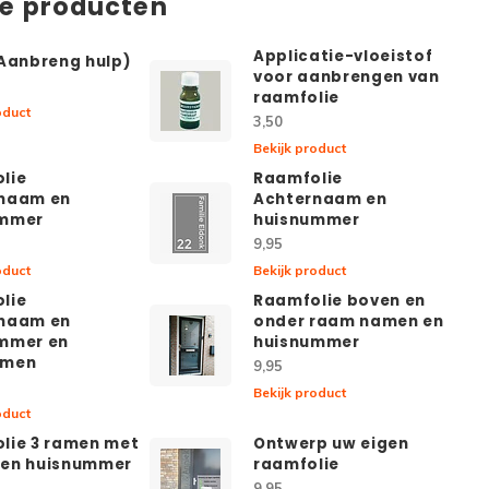
de producten
Applicatie-vloeistof
(Aanbreng hulp)
voor aanbrengen van
raamfolie
oduct
3,50
Bekijk product
lie
Raamfolie
naam en
Achternaam en
ummer
huisnummer
9,95
oduct
Bekijk product
lie
Raamfolie boven en
naam en
onder raam namen en
mmer en
huisnummer
amen
9,95
Bekijk product
oduct
lie 3 ramen met
Ontwerp uw eigen
en huisnummer
raamfolie
9,95