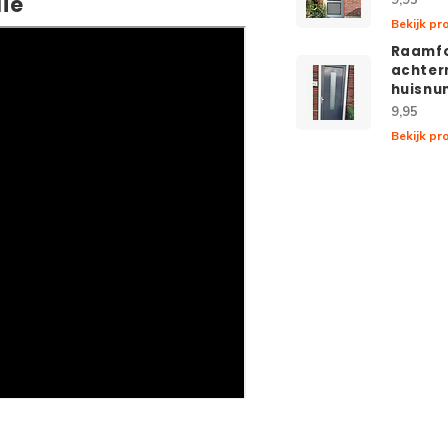
ie
Bekijk pr
Raamfo
achter
huisn
9,95
Bekijk pr