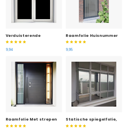
Verduisterende
Raamfolie Huisnummer
raamfolie (zwart)
met 2 strepen
9,94
9,95
Raamfolie Met strepen
Statische spiegelfolie,
en huisnummer
op maat gesneden.