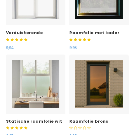
Verduisterende
Raamfolie met kader
raamfolie (wit)
9,94
9,95
Statische raamfolie wit
Raamfolie brons
frosted op maat
Spiegelend
gesneden