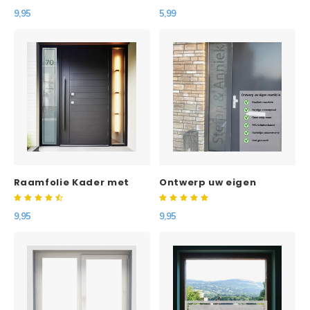
9,95
5,99
Raamfolie Kader met
Ontwerp uw eigen
namen en huisnummer
raamfolie
9,95
9,95