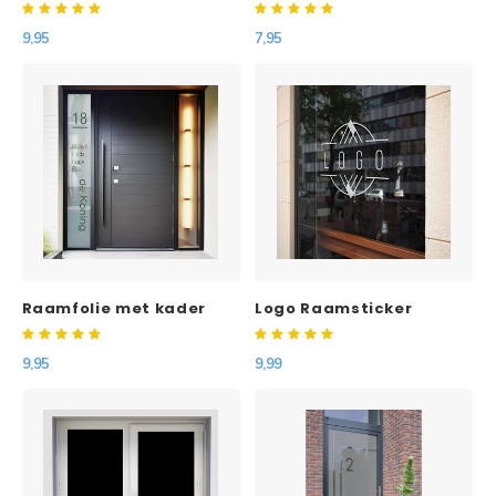
gesneden
9,95
7,95
Raamfolie met kader
Logo Raamsticker
huisnummer
familienaam en namen
9,95
9,99