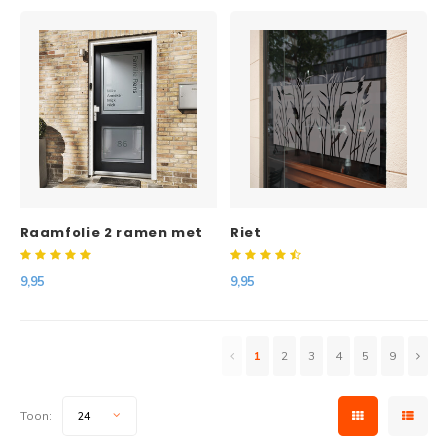
Raamfolie 2 ramen met
Riet
kader
9,95
9,95
1
2
3
4
5
9
Toon:
24