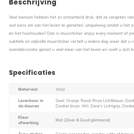
Beschrijving
Veel mensen hebben het zo ontzettend druk, dat ze vergeten van 
wel eens om van het leven te genieten, simpelweg omdat u het z
en het huishouden? Dan is muursticker ‘enjoy every moment of your 
subtiele en stijlvolle muursticker vertelt u iedere dag weer dat u
wanddecoratie geniet u veel meer van het leven en voelt u zich b
Specificaties
Materiaal
Vinyl
Leverbaar in
Geel, Oranje, Rood, Roze Lichtblauw, Donk
de kleuren
Donker bruin, Wit, Zwart, Lichtgrijs, Donker
Kleur
Mat (Zilver & Goud glimmend)
afwerking
Type sticker
Contourgesneden, zonder witte of transp