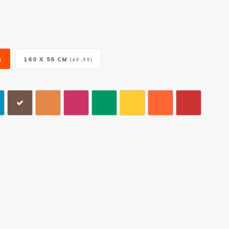
160 X 56 CM
)
(40,99)