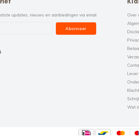
rief
Kla
atste updates, nieuws en aanbiedingen via email
Over 
Algem
Abonneer
Discl
Privac
Betaa
s
Verze
Conta
Levert
Onde
Klach
Schrij
Wat i