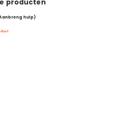
de producten
(Aanbreng hulp)
oduct