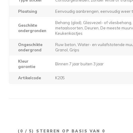
Plaatsing
Eenvoudig aanbrengen, eenvoudig weer t
Behang (glad), Glasvezel- of vliesbehang
Geschikte
metaalsoorten, Deuren, De meeste muurver
ondergronden
Keukenkastjes
Ongeschikte
Ruw beton, Water- en vuilafstotende muur
ondergrond
Granol, Grips
Kleur
Binnen 7 jaar buiten 3 jaar
garantie
Artikelcode
K205
(
0
/ 5) STERREN OP BASIS VAN
0