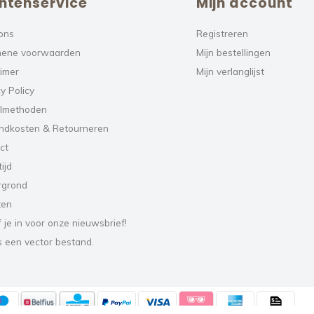
ntenservice
Mijn account
ons
Registreren
ene voorwaarden
Mijn bestellingen
aimer
Mijn verlanglijst
y Policy
lmethoden
ndkosten & Retourneren
ct
ijd
rgrond
ten
f je in voor onze nieuwsbrief!
s een vector bestand.