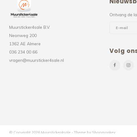
Nieuwsb
Ontvang de la
Muursticker4sale B.V.
Neonweg 200
1362 AE Almere
Volg on
036 234 00 66
vragen@muursticker4sale.nl
© Copyright 2026 Muursticker4sale - Theme by
Shopmonkey