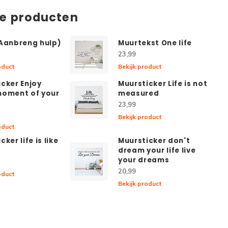
de producten
(Aanbreng hulp)
Muurtekst One life
23,99
oduct
Bekijk product
cker Enjoy
Muursticker Life is not
moment of your
measured
23,99
Bekijk product
oduct
ker life is like
Muursticker don't
dream your life live
your dreams
20,99
oduct
Bekijk product