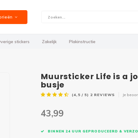
orieën
verige stickers
Zakelijk
Plakinstructie
Muursticker Life is a 
busje
(4,5 / 5)
2
REVIEWS
Je beoo
43,99
BINNEN 24 UUR GEPRODUCEERD & VERZ