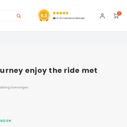
0
journey enjoy the ride met
rdeling toevoegen
ONDEN