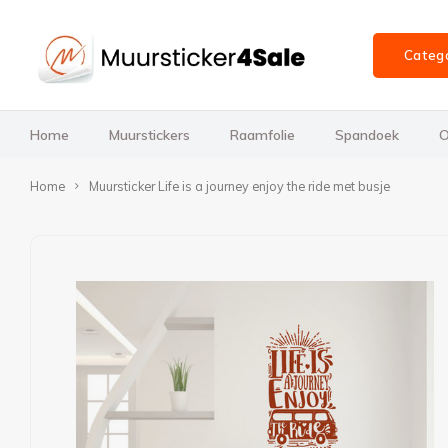
Categ
Home
Muurstickers
Raamfolie
Spandoek
O
Home
Muursticker Life is a journey enjoy the ride met busje