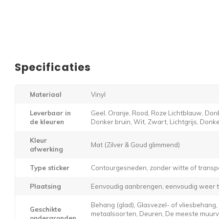
Specificaties
Materiaal
Vinyl
Leverbaar in
Geel, Oranje, Rood, Roze Lichtblauw, Donk
de kleuren
Donker bruin, Wit, Zwart, Lichtgrijs, Donker
Kleur
Mat (Zilver & Goud glimmend)
afwerking
Type sticker
Contourgesneden, zonder witte of transp
Plaatsing
Eenvoudig aanbrengen, eenvoudig weer t
Behang (glad), Glasvezel- of vliesbehang
Geschikte
metaalsoorten, Deuren, De meeste muurver
ondergronden