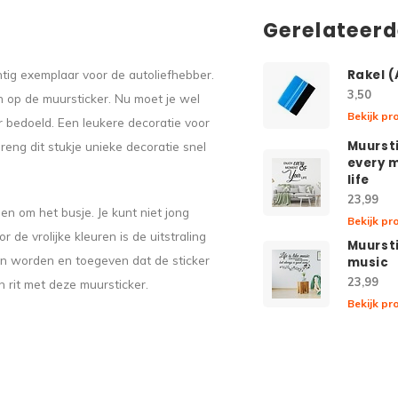
Gerelateer
chtig exemplaar voor de autoliefhebber.
Rakel 
3,50
n op de muursticker. Nu moet je wel
Bekijk pr
or bedoeld. Een leukere decoratie voor
Muursti
breng dit stukje unieke decoratie snel
every 
life
23,99
en om het busje. Je kunt niet jong
Bekijk pr
de vrolijke kleuren is de uitstraling
Muurstic
van worden en toegeven dat de sticker
music
23,99
n rit met deze muursticker.
Bekijk pr