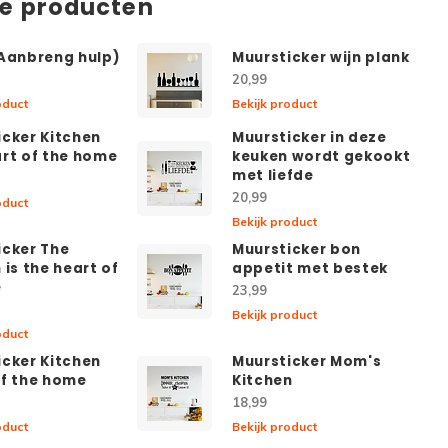
de producten
(Aanbreng hulp)
Muursticker wijn plank
20,99
oduct
Bekijk product
icker Kitchen
Muursticker in deze
art of the home
keuken wordt gekookt
met liefde
20,99
oduct
Bekijk product
icker The
Muursticker bon
 is the heart of
appetit met bestek
e
23,99
Bekijk product
oduct
icker Kitchen
Muursticker Mom's
of the home
Kitchen
18,99
oduct
Bekijk product