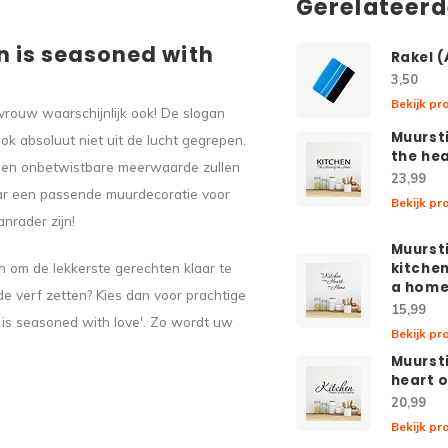
Gerelateer
n is seasoned with
Rakel 
3,50
Bekijk pr
vrouw waarschijnlijk ook! De slogan
Muurst
ok absoluut niet uit de lucht gegrepen.
the he
e een onbetwistbare meerwaarde zullen
23,99
aar een passende muurdecoratie voor
Bekijk pr
nrader zijn!
Muurst
n om de lekkerste gerechten klaar te
kitchen
a hom
de verf zetten? Kies dan voor prachtige
15,99
 is seasoned with love'. Zo wordt uw
Bekijk pr
Muurst
heart 
20,99
Bekijk pr