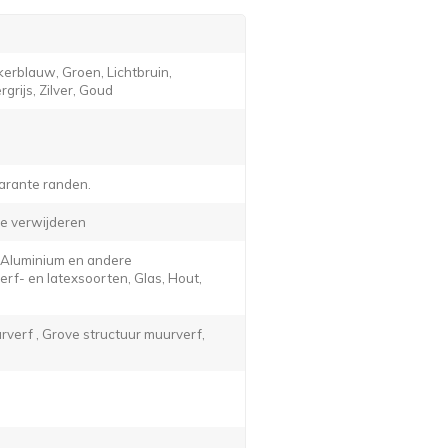
erblauw, Groen, Lichtbruin,
grijs, Zilver, Goud
arante randen.
e verwijderen
, Aluminium en andere
f- en latexsoorten, Glas, Hout,
verf , Grove structuur muurverf,