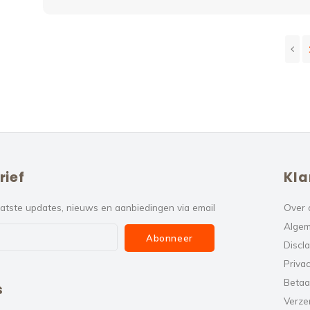
rief
Kla
atste updates, nieuws en aanbiedingen via email
Over 
Algem
Abonneer
Discl
Privac
Betaa
s
Verze