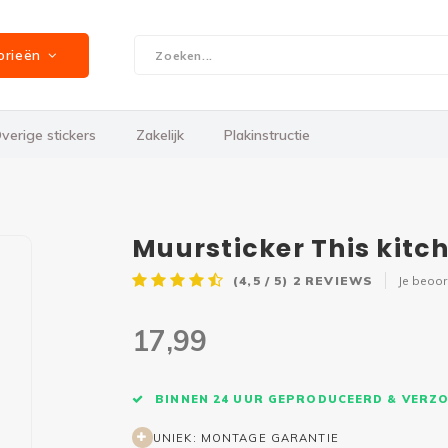
orieën
verige stickers
Zakelijk
Plakinstructie
Muursticker This kitch
(4,5 / 5)
2
REVIEWS
Je beoo
17,99
BINNEN 24 UUR GEPRODUCEERD & VERZ
UNIEK: MONTAGE GARANTIE