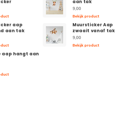
icker
aan tak
9,00
oduct
Bekijk product
icker aap
Muursticker Aap
d aan tak
zwaait vanaf tak
9,00
oduct
Bekijk product
ke aap hangt aan
oduct