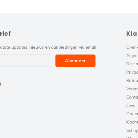
rief
Kla
atste updates, nieuws en aanbiedingen via email
Over 
Algem
Abonneer
Discl
Privac
Betaa
s
Verze
Conta
Levert
Onde
Klach
Schrij