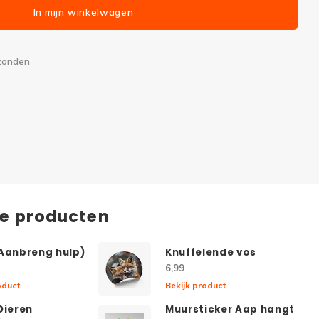
In mijn winkelwagen
rzonden
de producten
(Aanbreng hulp)
Knuffelende vos
6,99
oduct
Bekijk product
Dieren
Muursticker Aap hangt