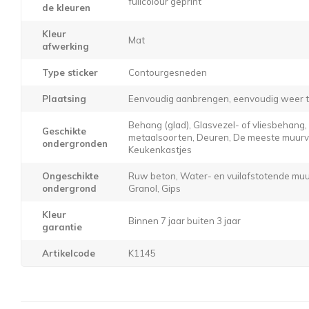
fullcolour geprint
de kleuren
Kleur
Mat
afwerking
Type sticker
Contourgesneden
Plaatsing
Eenvoudig aanbrengen, eenvoudig weer t
Behang (glad), Glasvezel- of vliesbehang
Geschikte
metaalsoorten, Deuren, De meeste muurver
ondergronden
Keukenkastjes
Ongeschikte
Ruw beton, Water- en vuilafstotende muur
ondergrond
Granol, Gips
Kleur
Binnen 7 jaar buiten 3 jaar
garantie
Artikelcode
K1145