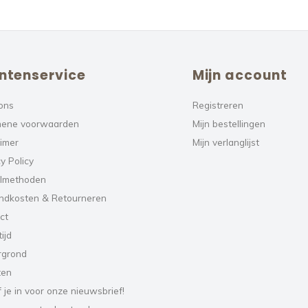
ntenservice
Mijn account
ons
Registreren
ene voorwaarden
Mijn bestellingen
aimer
Mijn verlanglijst
y Policy
lmethoden
ndkosten & Retourneren
ct
ijd
rgrond
ten
f je in voor onze nieuwsbrief!