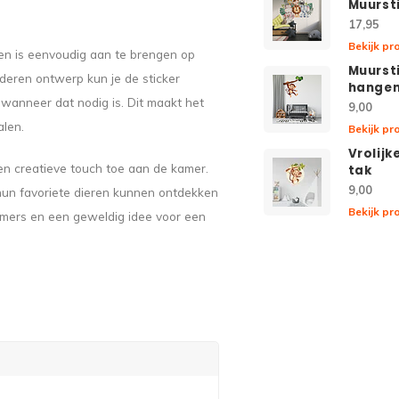
Muurst
17,95
Bekijk pr
 en is eenvoudig aan te brengen op
Muurst
jderen ontwerp kun je de sticker
hangen
wanneer dat nodig is. Dit maakt het
9,00
alen.
Bekijk pr
Vrolij
en creatieve touch toe aan de kamer.
tak
9,00
l hun favoriete dieren kunnen ontdekken
Bekijk pr
kamers en een geweldig idee voor een