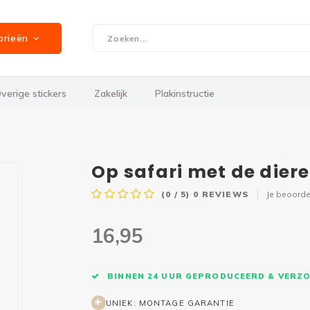
orieën
verige stickers
Zakelijk
Plakinstructie
Op safari met de dier
(0 / 5)
0
REVIEWS
Je beoorde
16,95
BINNEN 24 UUR GEPRODUCEERD & VERZ
UNIEK: MONTAGE GARANTIE