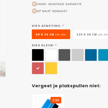
UNIEK: MONTAGE GARANTIE
OP MAAT GEMAAKT
KIES AFMETING: *
80 X 24 CM
120 X 36 CM
(20,99)
(30,99
KIES KLEUR: *
Vergeet je plakspullen niet:
3,50