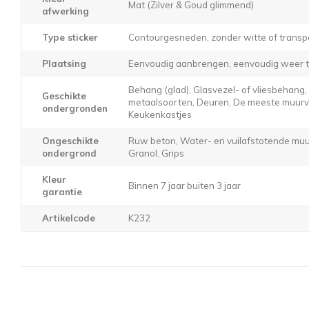
Mat (Zilver & Goud glimmend)
afwerking
Type sticker
Contourgesneden, zonder witte of transp
Plaatsing
Eenvoudig aanbrengen, eenvoudig weer t
Behang (glad), Glasvezel- of vliesbehang
Geschikte
metaalsoorten, Deuren, De meeste muurver
ondergronden
Keukenkastjes
Ongeschikte
Ruw beton, Water- en vuilafstotende muur
ondergrond
Granol, Grips
Kleur
Binnen 7 jaar buiten 3 jaar
garantie
Artikelcode
K232