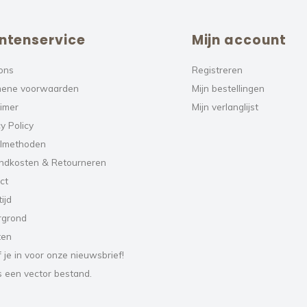
ntenservice
Mijn account
ons
Registreren
ene voorwaarden
Mijn bestellingen
aimer
Mijn verlanglijst
y Policy
lmethoden
ndkosten & Retourneren
ct
ijd
rgrond
ten
f je in voor onze nieuwsbrief!
s een vector bestand.