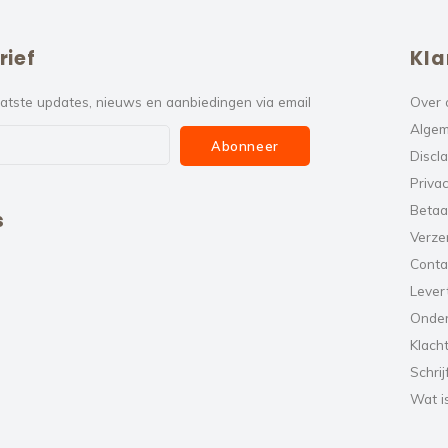
rief
Kla
atste updates, nieuws en aanbiedingen via email
Over 
Algem
Abonneer
Discl
Privac
Betaa
s
Verze
Conta
Levert
Onde
Klach
Schrij
Wat i