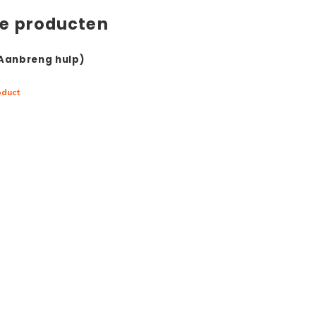
de producten
(Aanbreng hulp)
oduct