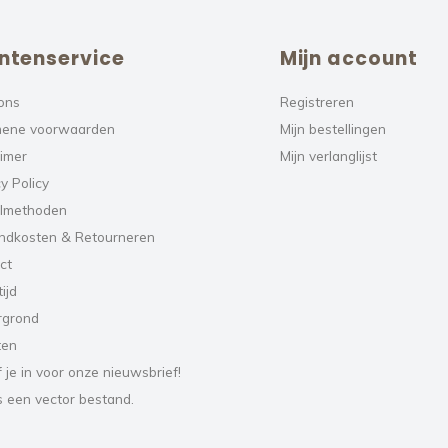
ntenservice
Mijn account
ons
Registreren
ene voorwaarden
Mijn bestellingen
aimer
Mijn verlanglijst
y Policy
lmethoden
ndkosten & Retourneren
ct
ijd
rgrond
ten
f je in voor onze nieuwsbrief!
s een vector bestand.