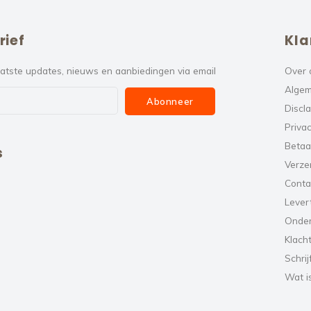
rief
Kla
atste updates, nieuws en aanbiedingen via email
Over 
Algem
Abonneer
Discl
Privac
Betaa
s
Verze
Conta
Levert
Onde
Klach
Schrij
Wat i