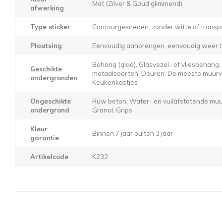
Mat (Zilver & Goud glimmend)
afwerking
Type sticker
Contourgesneden, zonder witte of transp
Plaatsing
Eenvoudig aanbrengen, eenvoudig weer t
Behang (glad), Glasvezel- of vliesbehang
Geschikte
metaalsoorten, Deuren, De meeste muurver
ondergronden
Keukenkastjes
Ongeschikte
Ruw beton, Water- en vuilafstotende muur
ondergrond
Granol, Grips
Kleur
Binnen 7 jaar buiten 3 jaar
garantie
Artikelcode
K232