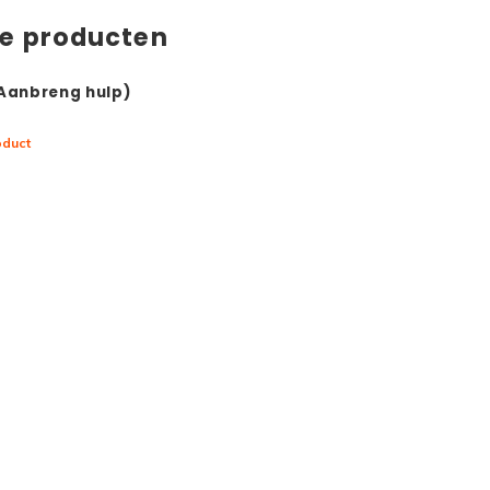
de producten
(Aanbreng hulp)
oduct